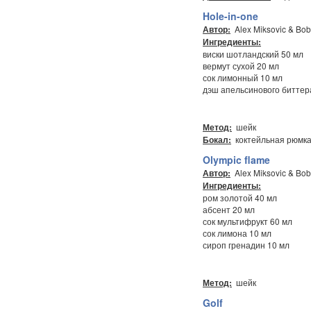
Hole-in-one
Alex Miksovic & Bob
Автор:
Ингредиенты:
виски шотландский 50 мл
вермут сухой 20 мл
сок лимонный 10 мл
дэш апельсинового биттер
шейк
Метод:
коктейльная рюмк
Бокал:
Olympic flame
Alex Miksovic & Bob
Автор:
Ингредиенты:
ром золотой 40 мл
абсент 20 мл
сок мультифрукт 60 мл
сок лимона 10 мл
сироп гренадин 10 мл
шейк
Метод:
Golf