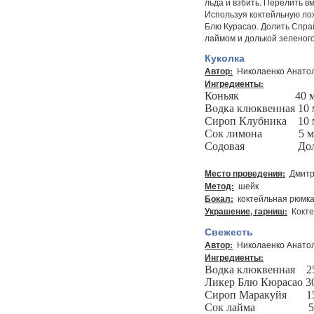
льда и взбить. Перелить вм
Используя коктейльную лож
Блю Курасао. Долить Спрай
лаймом и долькой зеленого
Куколка
Николаенко Анатол
Автор:
Ингредиенты:
Коньяк
40 
Водка клюквенная
10 
Сироп Клубника
10 
Сок лимона
5 
Содовая
Дол
Дмитр
Место проведения:
шейк
Метод:
коктейльная рюмк
Бокал:
Кокте
Украшение, гарниш:
Свежесть
Николаенко Анатол
Автор:
Ингредиенты:
Водка клюквенная
2
Ликер Блю Кюрасао
30
Сироп Маракуйя
1
Сок лайма
5