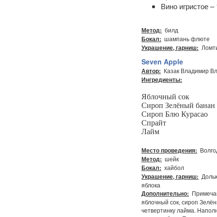
Вино игристое – 
билд
Метод:
шампань флюте
Бокал:
Ломти
Украшение, гарниш:
Seven Apple
Казак Владимир В
Автор:
Ингредиенты:
Яблочный сок
Сироп Зелёный банан
Сироп Блю Курасао 
Спрайт 1
Лайм 3
Волго
Место проведения:
шейк
Метод:
хайбол
Бокал:
Дольк
Украшение, гарниш:
яблока
Примечан
Дополнительно:
яблочный сок, сироп Зелё
четвертинку лайма. Напол