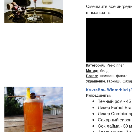
Смешайте все ингреди
шаманского.
Pre-dinner
Категория:
билд
Метод:
шампань флюте
Бокал:
Сахар
Украшение, гарниш:
Коктейль Winterbird (
Ингредиенты:
Темный ром - 45
Ликер Fernet Bra
Ликер Combier ap
Сахарный сироп 
Cок лайма - 30 м
Апельсиновый со