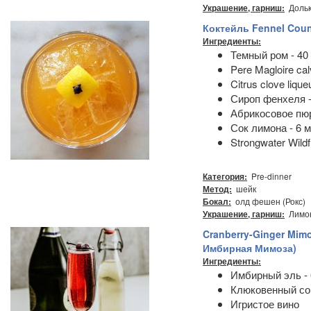
Дольк
Украшение, гарниш:
Коктейль Fennel Cou
Ингредиенты:
Темный ром - 40
Pere Magloire cal
Citrus clove lique
Сироп фенхеля -
Абрикосовое пюр
Сок лимона - 6 м
Strongwater Wildf
Pre-dinner
Категория:
шейк
Метод:
олд фешен (Рокс)
Бокал:
Лимон
Украшение, гарниш:
Cranberry-Ginger Mim
Имбирная Мимоза)
Ингредиенты:
Имбирный эль - 
Клюковенный сок
Игристое вино