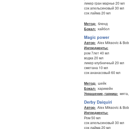
ликер гран марнье 20 мл
сок апельсиновый 30 мл
сок лайма 20 мл
бленд
Метод:
хайбол
Бокал:
Magic power
Alex Miksovic & Bob
Автор:
Ингредиенты:
ром 7лет 40 мл
водка 20 мл
ликер клубничный 20 мл
сметана 10 мл
сок ананасовый 60 мл
шейк
Метод:
харикейн
Бокал:
мята,
Украшение, гарниш:
Derby Daiquiri
Alex Miksovic & Bob
Автор:
Ингредиенты:
Ром 50 мл
сок апельсиновый 30 мл
сок лайма 20 мл