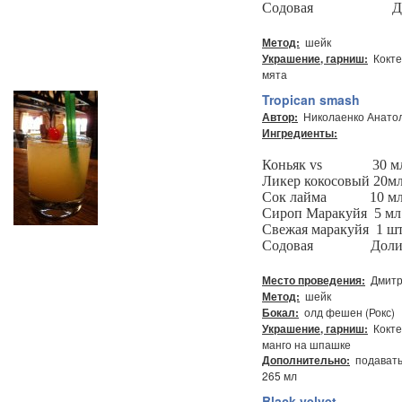
Содовая
Д
шейк
Метод:
Кокте
Украшение, гарниш:
мята
Tropican smash
Николаенко Анатол
Автор:
Ингредиенты:
Коньяк vs
30 мл
Ликер кокосовый
20мл
Сок лайма
10 мл
Сироп Маракуйя
5 мл
Свежая маракуйя
1 шт
Содовая
Доли
Дмитр
Место проведения:
шейк
Метод:
олд фешен (Рокс)
Бокал:
Кокте
Украшение, гарниш:
манго на шпашке
подавать 
Дополнительно:
265 мл
Black velvet