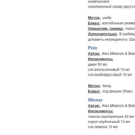
шампанское
серебренный сахар (круста
шейк
Метод:
коктейльная рюмк
Бокал:
перси
Украшение, гарниш:
В шейкер
Дополнительно:
добавить ингридиенты. Ша
Polo
Alex Miksovic & Bob
Автор:
Ингредиенты:
джин 50 мл
сок апельсиновый 10 мл
сок грейпфрутовый 10 мл
билд
Метод:
олд фешен (Рокс)
Бокал:
Winner
Alex Miksovic & Bob
Автор:
Ингредиенты:
текила серебренная 40 мл
сироп клубничный 10 мл
сок лимона 10 мл