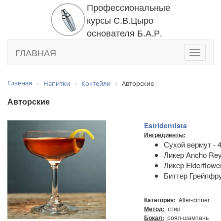
Профессиональные
курсы С.В.Цыро
основателя Б.А.Р.
ГЛАВНАЯ
Toggle
navigati
Главная
Напитки
Коктейли
Авторские
Авторские
Estridentista
Ингредиенты:
Сухой вермут - 4
Ликер Ancho Reye
Ликер Elderflower
Биттер Грейпфру
After-dinner
Категория:
стир
Метод:
роял-шампань
Бокал: