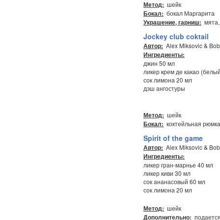
шейк
Метод:
бокал Маргарита
Бокал:
мята,
Украшение, гарниш:
Jockey club coktail
Alex Miksovic & Bob
Автор:
Ингредиенты:
джин 50 мл
ликер крем де какао (белый
сок лимона 20 мл
дэш ангостуры
шейк
Метод:
коктейльная рюмк
Бокал:
Spirit of the game
Alex Miksovic & Bob
Автор:
Ингредиенты:
ликер гран-марнье 40 мл
ликер киви 30 мл
сок ананасовый 60 мл
сок лимона 20 мл
шейк
Метод:
подается
Дополнительно: