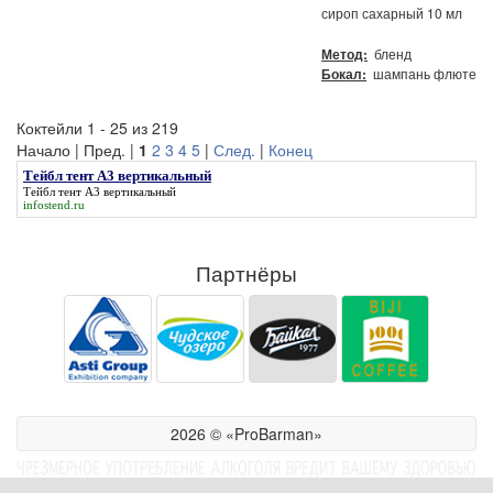
сироп сахарный 10 мл
бленд
Метод:
шампань флюте
Бокал:
Коктейли 1 - 25 из 219
Начало | Пред. |
1
2
3
4
5
|
След.
|
Конец
Тейбл тент А3 вертикальный
Тейбл тент А3 вертикальный
infostend.ru
Партнёры
2026 © «ProBarman»