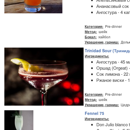
Ананасовый сок 
Ангостура - 4 ка
Pre-dinner
Категория:
шейк
Метод:
хайбол
Бокал:
Дольк
Украшение, гарниш:
Trinidad Sour (Трини
Ингредиенты:
Ангостура - 45 м
Оршад (Orgeat) -
Сок лимона - 22 
Ржаное виски - 1
Pre-dinner
Категория:
шейк
Метод:
Цедра
Украшение, гарниш:
Fennel 75
Ингредиенты:
Don Julio blanco t