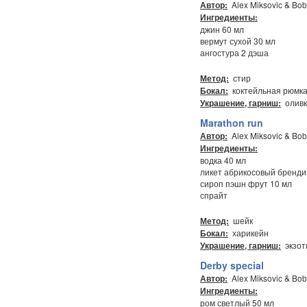
Alex Miksovic & Bob
Автор:
Ингредиенты:
джин 60 мл
вермут сухой 30 мл
ангостура 2 дэша
стир
Метод:
коктейльная рюмк
Бокал:
оливк
Украшение, гарниш:
Marathon run
Alex Miksovic & Bob
Автор:
Ингредиенты:
водка 40 мл
ликет абрикосовый бренди
сироп пэшн фрут 10 мл
спрайт
шейк
Метод:
харикейн
Бокал:
экзот
Украшение, гарниш:
Derby special
Alex Miksovic & Bob
Автор:
Ингредиенты:
ром светлый 50 мл