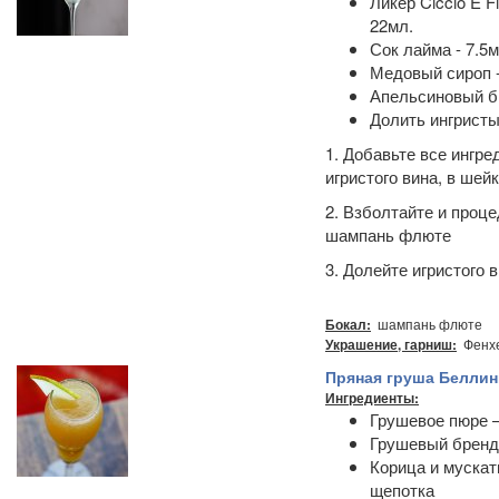
Ликер Ciccio E Fig
22мл.
Сок лайма - 7.5м
Медовый сироп -
Апельсиновый би
Долить ингрист
1. Добавьте все ингре
игристого вина, в шей
2. Взболтайте и проце
шампань флюте
3. Долейте игристого в
шампань флюте
Бокал:
Фенх
Украшение, гарниш:
Пряная груша Беллин
Ингредиенты:
Грушевое пюре –
Грушевый бренди
Корица и мускат
щепотка