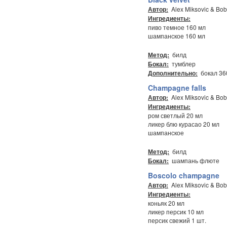
Alex Miksovic & Bob
Автор:
Ингредиенты:
пиво темное 160 мл
шампанское 160 мл
билд
Метод:
тумблер
Бокал:
бокал 36
Дополнительно:
Champagne falls
Alex Miksovic & Bob
Автор:
Ингредиенты:
ром светлый 20 мл
ликер блю курасао 20 мл
шампанское
билд
Метод:
шампань флюте
Бокал:
Boscolo champagne
Alex Miksovic & Bob
Автор:
Ингредиенты:
коньяк 20 мл
ликер персик 10 мл
персик свежий 1 шт.